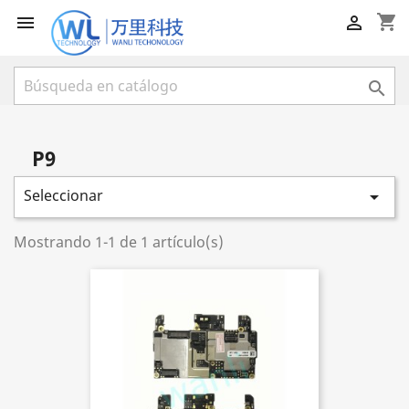
shopping_cart



P9
Seleccionar

Mostrando 1-1 de 1 artículo(s)