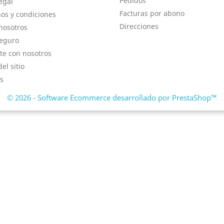
Pedidos
egal
Facturas por abono
os y condiciones
Direcciones
nosotros
eguro
te con nosotros
el sitio
s
© 2026 - Software Ecommerce desarrollado por PrestaShop™