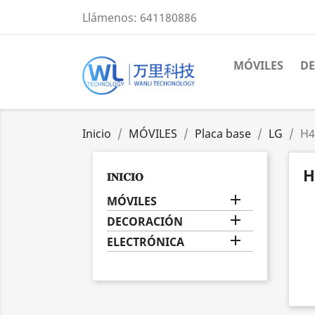
Llámenos:
641180886
MÓVILES
D
Inicio
MÓVILES
Placa base
LG
H4
H
𝐈𝐍𝐈𝐂𝐈𝐎

MÓVILES

DECORACIÓN

ELECTRÓNICA