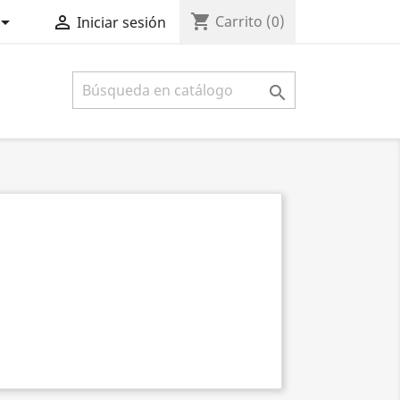
shopping_cart


Carrito
(0)
Iniciar sesión
