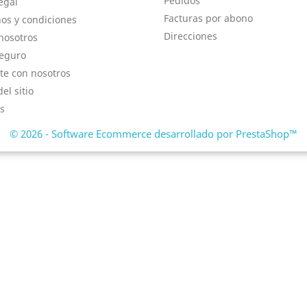
Pedidos
egal
Facturas por abono
os y condiciones
Direcciones
nosotros
eguro
te con nosotros
el sitio
s
© 2026 - Software Ecommerce desarrollado por PrestaShop™