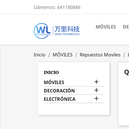
Llámenos:
641180886
MÓVILES
D
Inicio
MÓVILES
Repuestos Moviles
Q
𝐈𝐍𝐈𝐂𝐈𝐎

MÓVILES

DECORACIÓN

ELECTRÓNICA