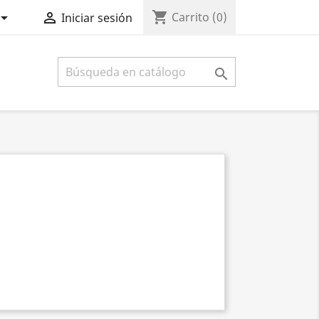
shopping_cart


Carrito
(0)
Iniciar sesión
