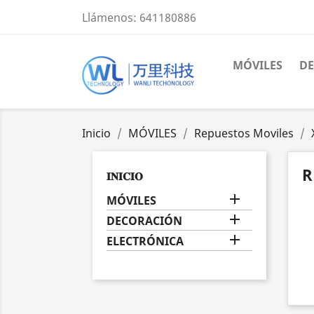
Llámenos:
641180886
MÓVILES
D
Inicio
MÓVILES
Repuestos Moviles
R
𝐈𝐍𝐈𝐂𝐈𝐎

MÓVILES

DECORACIÓN

ELECTRÓNICA