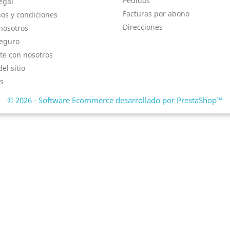
Pedidos
egal
Facturas por abono
os y condiciones
Direcciones
nosotros
eguro
te con nosotros
el sitio
s
© 2026 - Software Ecommerce desarrollado por PrestaShop™