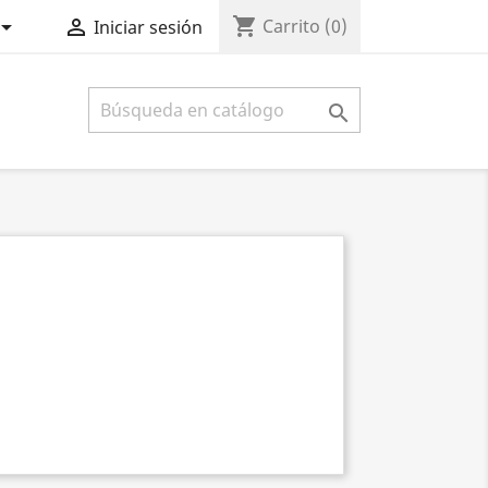
shopping_cart


Carrito
(0)
Iniciar sesión
