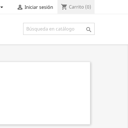
shopping_cart


Carrito
(0)
Iniciar sesión
