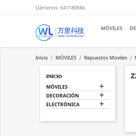
Llámenos:
641180886
MÓVILES
D
Inicio
MÓVILES
Repuestos Moviles
Z
𝐈𝐍𝐈𝐂𝐈𝐎

MÓVILES

DECORACIÓN

ELECTRÓNICA