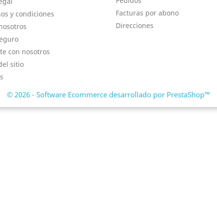
Pedidos
egal
Facturas por abono
os y condiciones
Direcciones
nosotros
eguro
te con nosotros
el sitio
s
© 2026 - Software Ecommerce desarrollado por PrestaShop™