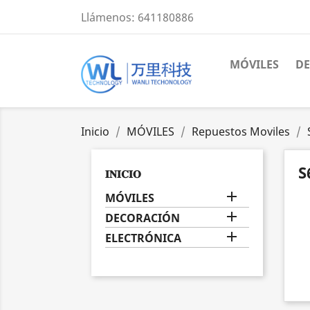
Llámenos:
641180886
MÓVILES
D
Inicio
MÓVILES
Repuestos Moviles
S
𝐈𝐍𝐈𝐂𝐈𝐎

MÓVILES

DECORACIÓN

ELECTRÓNICA