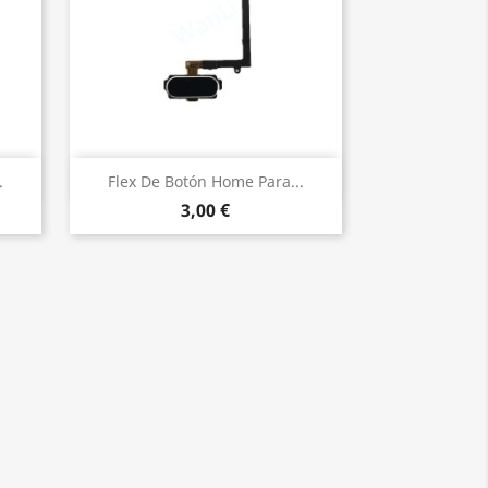
Vista rápida

.
Flex De Botón Home Para...
3,00 €