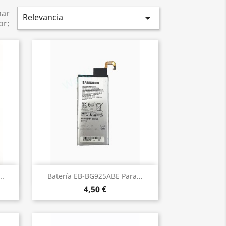
nar
Relevancia

or:
Vista rápida

..
Batería EB-BG925ABE Para...
4,50 €