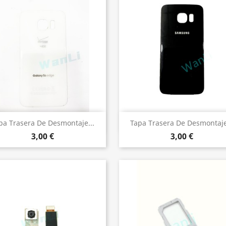
Vista rápida
Vista rápida


pa Trasera De Desmontaje...
Tapa Trasera De Desmontaje
3,00 €
3,00 €