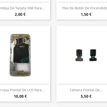
Vista rápida
Vista rápida


ndeja De Tarjeta SIM Para...
Flex De Botón De Encendido.
2,00 €
1,50 €
Vista rápida
Vista rápida


rcasa Frontal De LCD Para...
Cámara Frontal De...
10,00 €
5,50 €