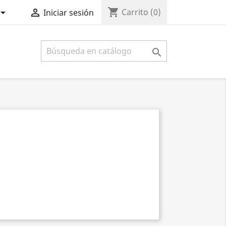
shopping_cart


Carrito
(0)
Iniciar sesión
