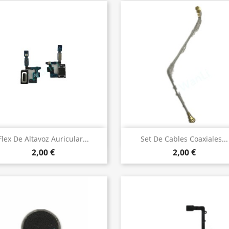
Vista rápida
Vista rápida


Flex De Altavoz Auricular...
Set De Cables Coaxiales...
2,00 €
2,00 €