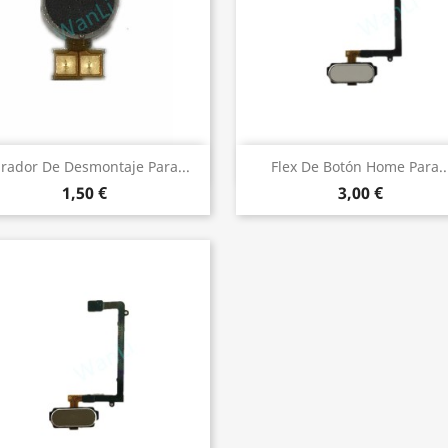
Vista rápida
Vista rápida


brador De Desmontaje Para...
Flex De Botón Home Para..
1,50 €
3,00 €