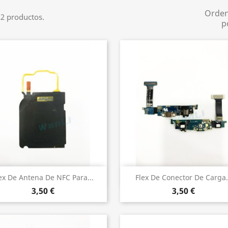
Orde
2 productos.
p
Vista rápida
Vista rápida


ex De Antena De NFC Para...
Flex De Conector De Carga.
3,50 €
3,50 €