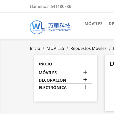
Llámenos:
641180886
MÓVILES
D
Inicio
MÓVILES
Repuestos Moviles
L
𝐈𝐍𝐈𝐂𝐈𝐎

MÓVILES

DECORACIÓN

ELECTRÓNICA