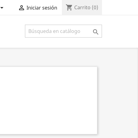
shopping_cart


Carrito
(0)
Iniciar sesión
