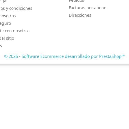
Pedidos
egal
Facturas por abono
os y condiciones
Direcciones
nosotros
eguro
te con nosotros
el sitio
s
© 2026 - Software Ecommerce desarrollado por PrestaShop™