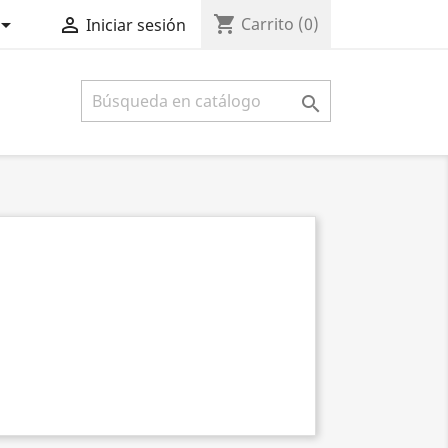
shopping_cart


Carrito
(0)
Iniciar sesión
