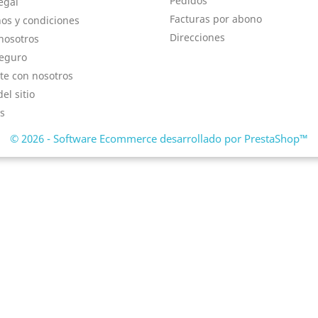
Pedidos
egal
Facturas por abono
os y condiciones
Direcciones
nosotros
eguro
te con nosotros
el sitio
s
© 2026 - Software Ecommerce desarrollado por PrestaShop™