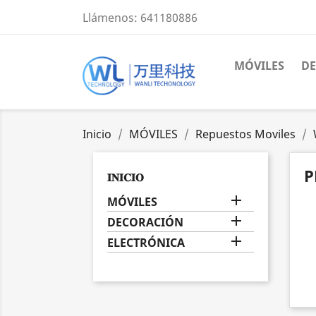
Llámenos:
641180886
MÓVILES
D
Inicio
MÓVILES
Repuestos Moviles
P
𝐈𝐍𝐈𝐂𝐈𝐎

MÓVILES

DECORACIÓN

ELECTRÓNICA