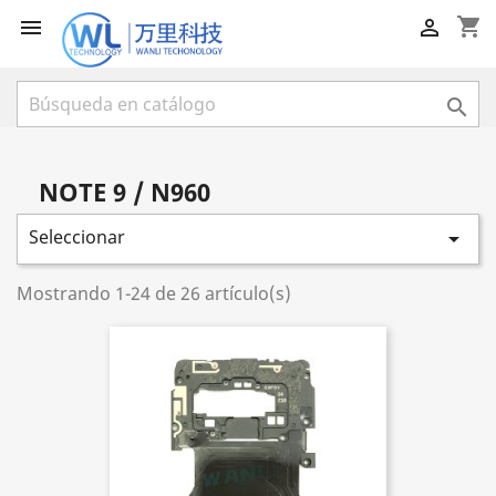
shopping_cart



NOTE 9 / N960
Seleccionar

Mostrando 1-24 de 26 artículo(s)