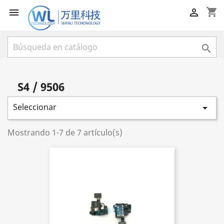
shopping_cart



S4 / 9506
Seleccionar

Mostrando 1-7 de 7 artículo(s)