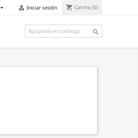
shopping_cart


Carrito
(0)
Iniciar sesión
