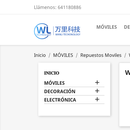
Llámenos:
641180886
MÓVILES
D
Inicio
MÓVILES
Repuestos Moviles
W
𝐈𝐍𝐈𝐂𝐈𝐎

MÓVILES

DECORACIÓN

ELECTRÓNICA