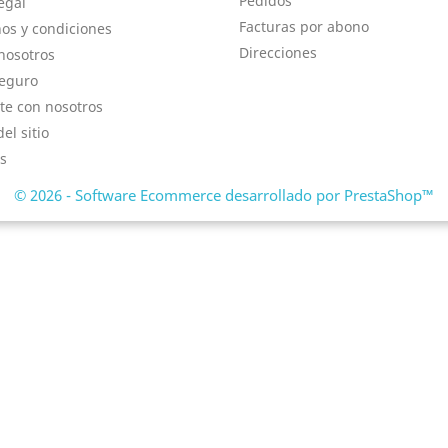
Pedidos
egal
Facturas por abono
os y condiciones
Direcciones
nosotros
eguro
te con nosotros
el sitio
s
© 2026 - Software Ecommerce desarrollado por PrestaShop™