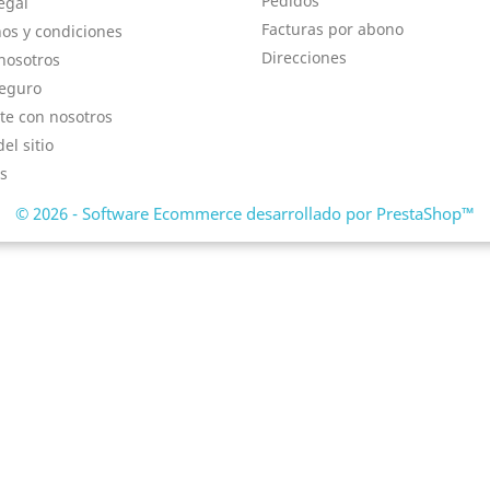
Pedidos
egal
Facturas por abono
os y condiciones
Direcciones
nosotros
eguro
te con nosotros
el sitio
s
© 2026 - Software Ecommerce desarrollado por PrestaShop™