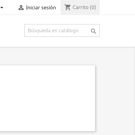
shopping_cart


Carrito
(0)
Iniciar sesión
