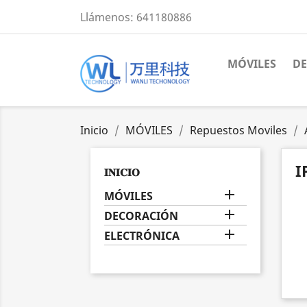
Llámenos:
641180886
MÓVILES
D
Inicio
MÓVILES
Repuestos Moviles
I
𝐈𝐍𝐈𝐂𝐈𝐎

MÓVILES

DECORACIÓN

ELECTRÓNICA