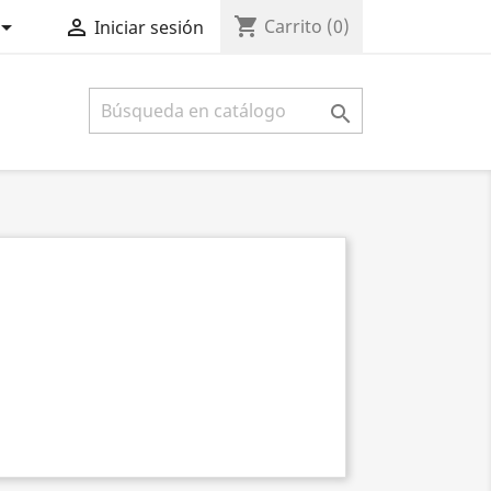
shopping_cart


Carrito
(0)
Iniciar sesión
