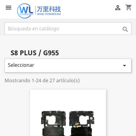
shopping_cart



S8 PLUS / G955
Seleccionar

Mostrando 1-24 de 27 artículo(s)