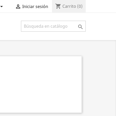
shopping_cart


Carrito
(0)
Iniciar sesión
