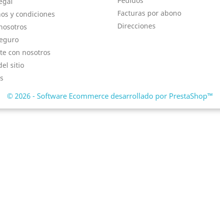
Pedidos
egal
Facturas por abono
os y condiciones
Direcciones
nosotros
eguro
te con nosotros
el sitio
s
© 2026 - Software Ecommerce desarrollado por PrestaShop™