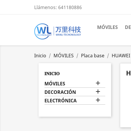
Llámenos:
641180886
MÓVILES
D
Inicio
MÓVILES
Placa base
HUAWEI
H
𝐈𝐍𝐈𝐂𝐈𝐎

MÓVILES

DECORACIÓN

ELECTRÓNICA