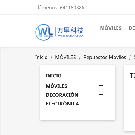
Llámenos:
641180886
MÓVILES
D
Inicio
MÓVILES
Repuestos Moviles
T
𝐈𝐍𝐈𝐂𝐈𝐎

MÓVILES

DECORACIÓN

ELECTRÓNICA