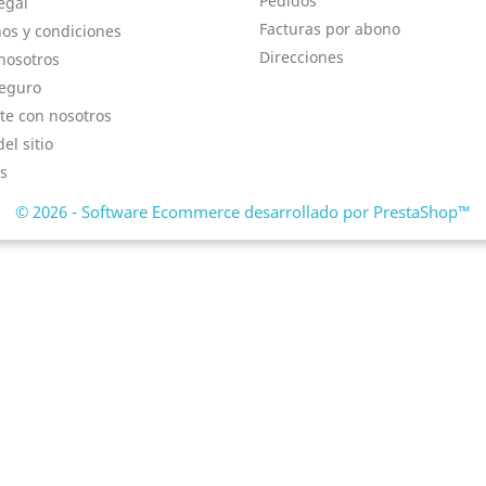
Pedidos
egal
Facturas por abono
os y condiciones
Direcciones
nosotros
eguro
te con nosotros
el sitio
s
© 2026 - Software Ecommerce desarrollado por PrestaShop™