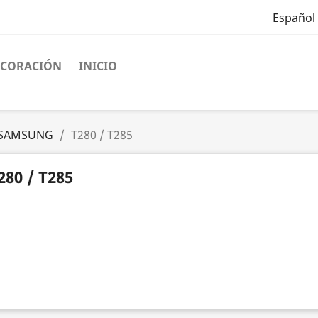
Español
ECORACIÓN
INICIO
SAMSUNG
T280 / T285
280 / T285