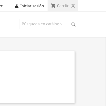
shopping_cart


Carrito
(0)
Iniciar sesión
