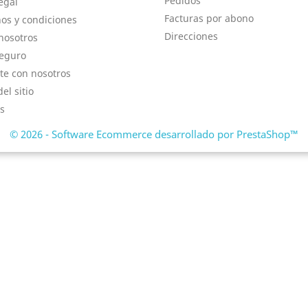
Pedidos
egal
Facturas por abono
os y condiciones
Direcciones
nosotros
eguro
te con nosotros
el sitio
s
© 2026 - Software Ecommerce desarrollado por PrestaShop™