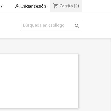
shopping_cart


Carrito
(0)
Iniciar sesión
