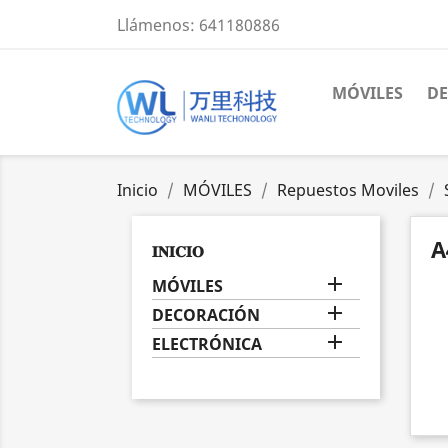
Llámenos:
641180886
MÓVILES
D
Inicio
MÓVILES
Repuestos Moviles
A
𝐈𝐍𝐈𝐂𝐈𝐎

MÓVILES

DECORACIÓN

ELECTRÓNICA