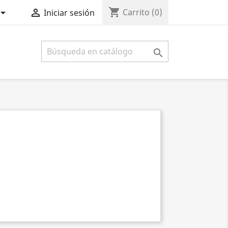
shopping_cart


Carrito
(0)
Iniciar sesión
