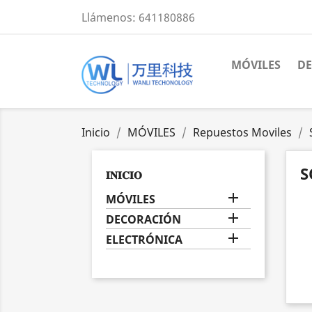
Llámenos:
641180886
MÓVILES
D
Inicio
MÓVILES
Repuestos Moviles
S
𝐈𝐍𝐈𝐂𝐈𝐎

MÓVILES

DECORACIÓN

ELECTRÓNICA