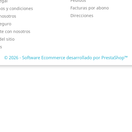
Pedidos
egal
Facturas por abono
os y condiciones
Direcciones
nosotros
eguro
te con nosotros
el sitio
s
© 2026 - Software Ecommerce desarrollado por PrestaShop™