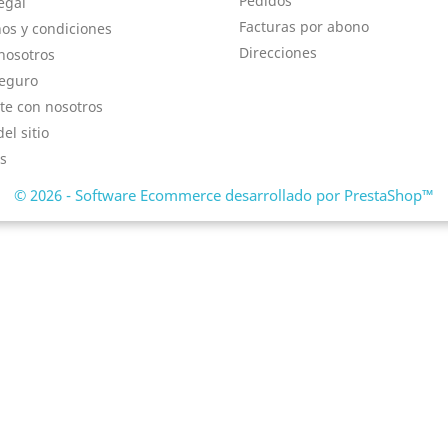
Pedidos
egal
Facturas por abono
os y condiciones
Direcciones
nosotros
eguro
te con nosotros
el sitio
s
© 2026 - Software Ecommerce desarrollado por PrestaShop™