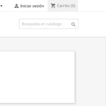
shopping_cart


Carrito
(0)
Iniciar sesión
