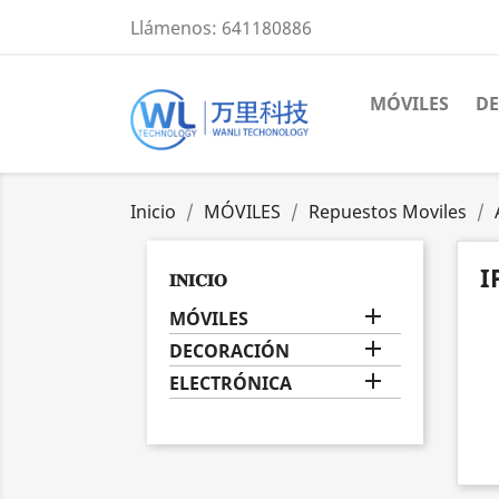
Llámenos:
641180886
MÓVILES
D
Inicio
MÓVILES
Repuestos Moviles
I
𝐈𝐍𝐈𝐂𝐈𝐎

MÓVILES

DECORACIÓN

ELECTRÓNICA