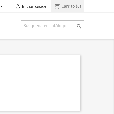
shopping_cart


Carrito
(0)
Iniciar sesión
