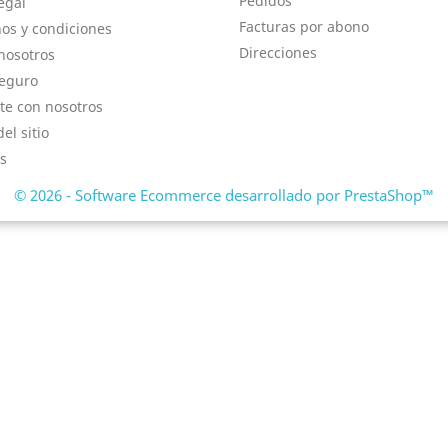
Pedidos
egal
Facturas por abono
os y condiciones
Direcciones
nosotros
eguro
te con nosotros
el sitio
s
© 2026 - Software Ecommerce desarrollado por PrestaShop™