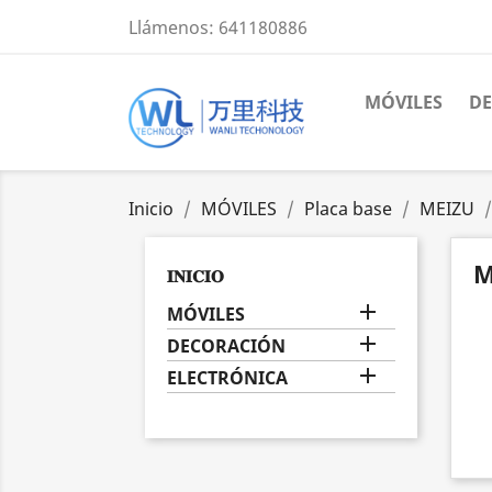
Llámenos:
641180886
MÓVILES
D
Inicio
MÓVILES
Placa base
MEIZU
M
𝐈𝐍𝐈𝐂𝐈𝐎

MÓVILES

DECORACIÓN

ELECTRÓNICA