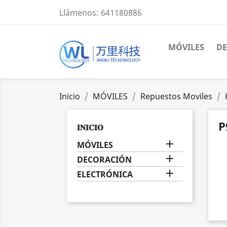
Llámenos:
641180886
MÓVILES
D
Inicio
MÓVILES
Repuestos Moviles
P
𝐈𝐍𝐈𝐂𝐈𝐎

MÓVILES

DECORACIÓN

ELECTRÓNICA