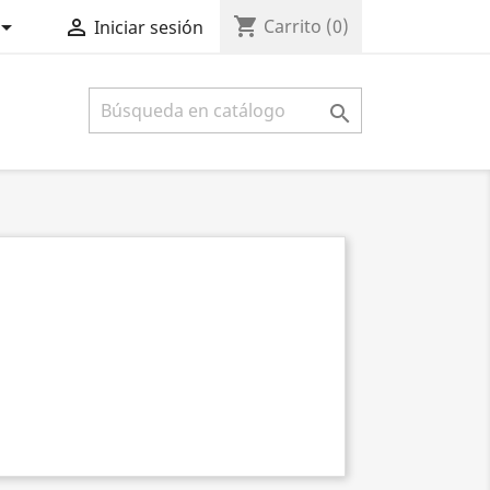
shopping_cart


Carrito
(0)
Iniciar sesión
