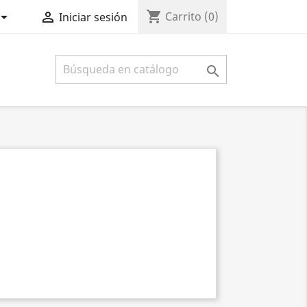
shopping_cart


Carrito
(0)
Iniciar sesión
