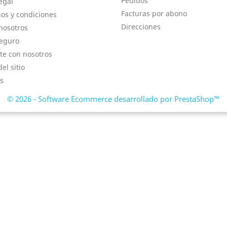
Pedidos
egal
Facturas por abono
os y condiciones
Direcciones
nosotros
eguro
te con nosotros
el sitio
s
© 2026 - Software Ecommerce desarrollado por PrestaShop™