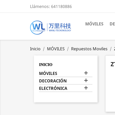
Llámenos:
641180886
MÓVILES
D
Inicio
MÓVILES
Repuestos Moviles
Z
𝐈𝐍𝐈𝐂𝐈𝐎

MÓVILES

DECORACIÓN

ELECTRÓNICA