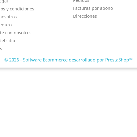
Pedidos
egal
Facturas por abono
os y condiciones
Direcciones
nosotros
eguro
te con nosotros
el sitio
s
© 2026 - Software Ecommerce desarrollado por PrestaShop™