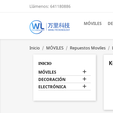
Llámenos:
641180886
MÓVILES
D
Inicio
MÓVILES
Repuestos Moviles
K
𝐈𝐍𝐈𝐂𝐈𝐎

MÓVILES

DECORACIÓN

ELECTRÓNICA