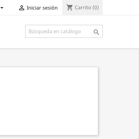
shopping_cart


Carrito
(0)
Iniciar sesión
