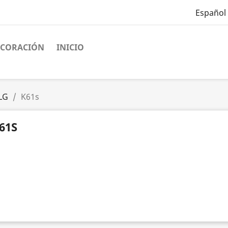
Español
ECORACIÓN
INICIO
LG
K61s
61S