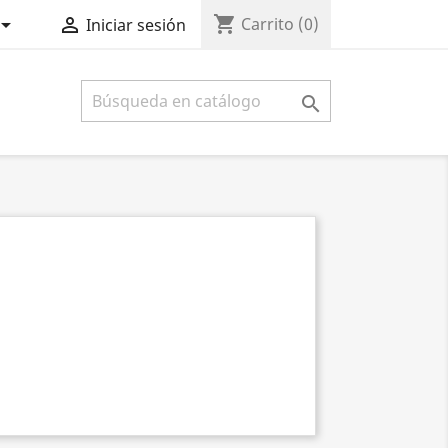
shopping_cart


Carrito
(0)
Iniciar sesión
