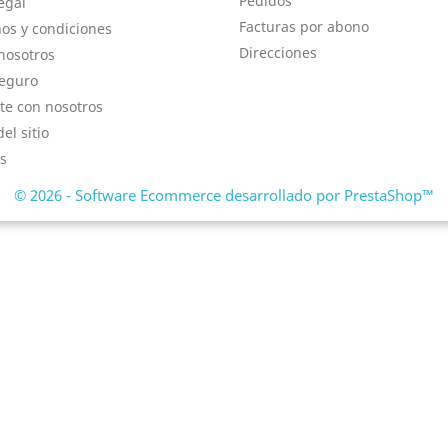
Pedidos
egal
Facturas por abono
os y condiciones
Direcciones
nosotros
eguro
te con nosotros
el sitio
s
© 2026 - Software Ecommerce desarrollado por PrestaShop™