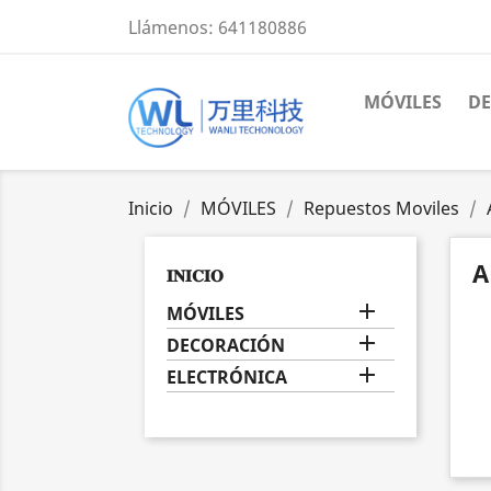
Llámenos:
641180886
MÓVILES
D
Inicio
MÓVILES
Repuestos Moviles
A
𝐈𝐍𝐈𝐂𝐈𝐎

MÓVILES

DECORACIÓN

ELECTRÓNICA