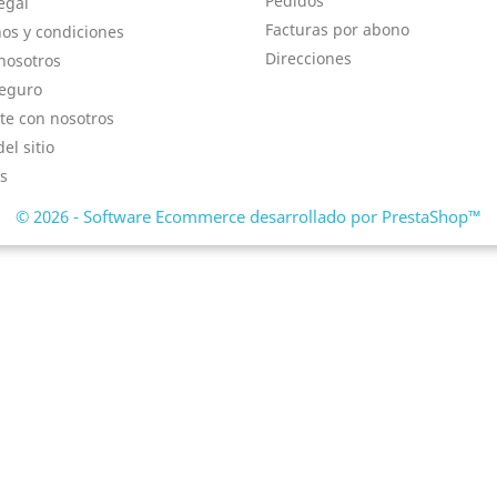
Pedidos
egal
Facturas por abono
os y condiciones
Direcciones
nosotros
eguro
te con nosotros
el sitio
s
© 2026 - Software Ecommerce desarrollado por PrestaShop™