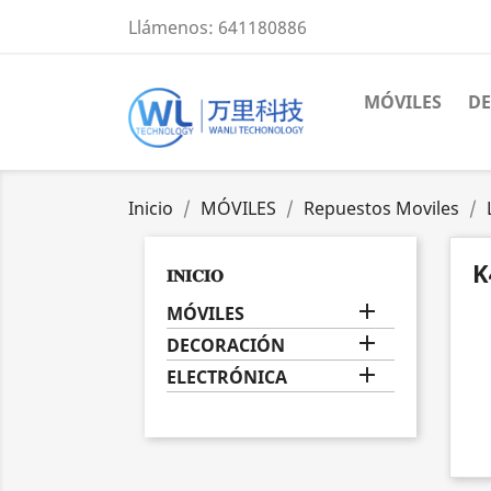
Llámenos:
641180886
MÓVILES
D
Inicio
MÓVILES
Repuestos Moviles
K
𝐈𝐍𝐈𝐂𝐈𝐎

MÓVILES

DECORACIÓN

ELECTRÓNICA