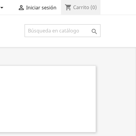
shopping_cart


Carrito
(0)
Iniciar sesión
