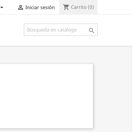
shopping_cart


Carrito
(0)
Iniciar sesión
