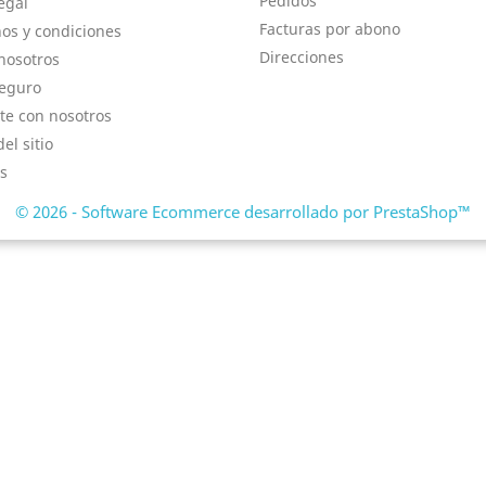
Pedidos
egal
Facturas por abono
os y condiciones
Direcciones
nosotros
eguro
te con nosotros
el sitio
s
© 2026 - Software Ecommerce desarrollado por PrestaShop™