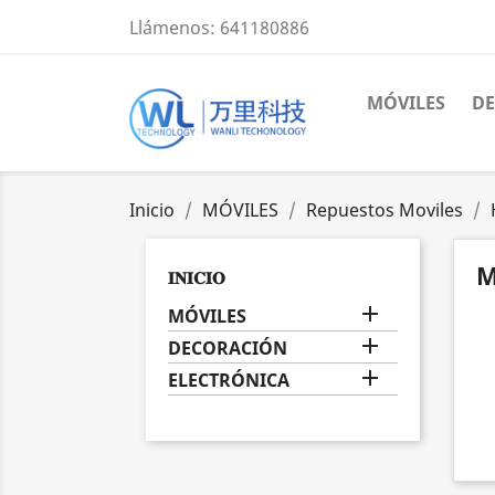
Llámenos:
641180886
MÓVILES
D
Inicio
MÓVILES
Repuestos Moviles
M
𝐈𝐍𝐈𝐂𝐈𝐎

MÓVILES

DECORACIÓN

ELECTRÓNICA