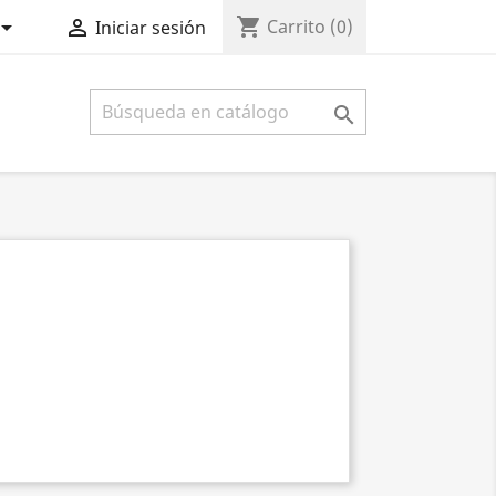
shopping_cart


Carrito
(0)
Iniciar sesión
