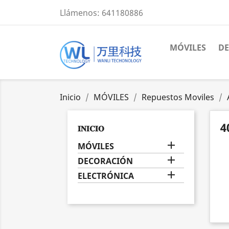
Llámenos:
641180886
MÓVILES
D
Inicio
MÓVILES
Repuestos Moviles
4
𝐈𝐍𝐈𝐂𝐈𝐎

MÓVILES

DECORACIÓN

ELECTRÓNICA