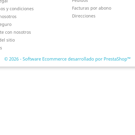
Pedidos
egal
Facturas por abono
os y condiciones
Direcciones
nosotros
eguro
te con nosotros
el sitio
s
© 2026 - Software Ecommerce desarrollado por PrestaShop™