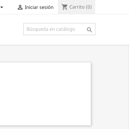
shopping_cart


Carrito
(0)
Iniciar sesión
