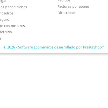
Pedidos
egal
Facturas por abono
os y condiciones
Direcciones
nosotros
eguro
te con nosotros
el sitio
s
© 2026 - Software Ecommerce desarrollado por PrestaShop™