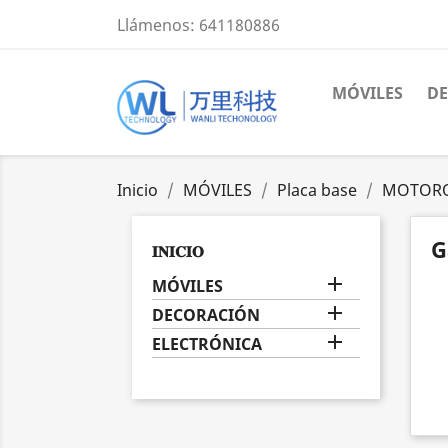
Llámenos:
641180886
MÓVILES
D
Inicio
MÓVILES
Placa base
MOTOR
G
𝐈𝐍𝐈𝐂𝐈𝐎

MÓVILES

DECORACIÓN

ELECTRÓNICA