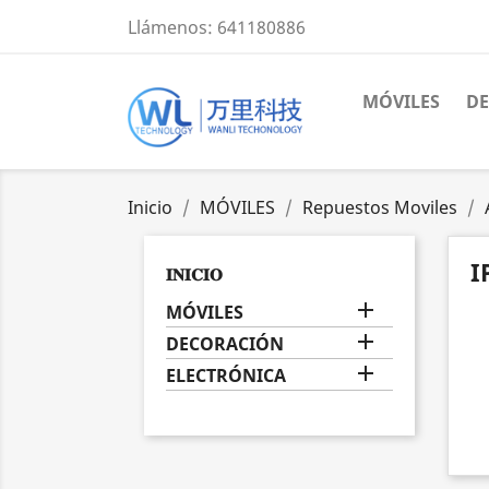
Llámenos:
641180886
MÓVILES
D
Inicio
MÓVILES
Repuestos Moviles
I
𝐈𝐍𝐈𝐂𝐈𝐎

MÓVILES

DECORACIÓN

ELECTRÓNICA