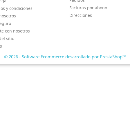
Pedidos
egal
Facturas por abono
os y condiciones
Direcciones
nosotros
eguro
te con nosotros
el sitio
s
© 2026 - Software Ecommerce desarrollado por PrestaShop™