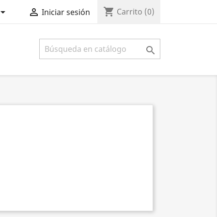
shopping_cart


Carrito
(0)
Iniciar sesión
