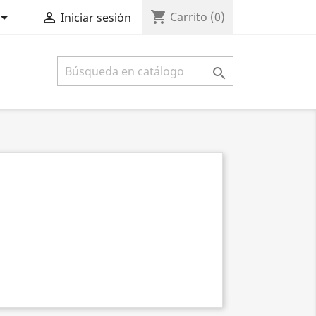
shopping_cart


Carrito
(0)
Iniciar sesión
