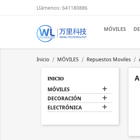
Llámenos:
641180886
MÓVILES
D
Inicio
MÓVILES
Repuestos Moviles
A
𝐈𝐍𝐈𝐂𝐈𝐎

MÓVILES

DECORACIÓN

ELECTRÓNICA