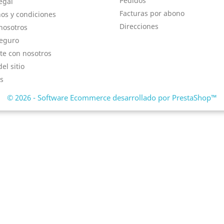
Pedidos
egal
Facturas por abono
os y condiciones
Direcciones
nosotros
eguro
te con nosotros
el sitio
s
© 2026 - Software Ecommerce desarrollado por PrestaShop™