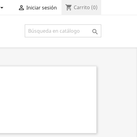
shopping_cart


Carrito
(0)
Iniciar sesión
