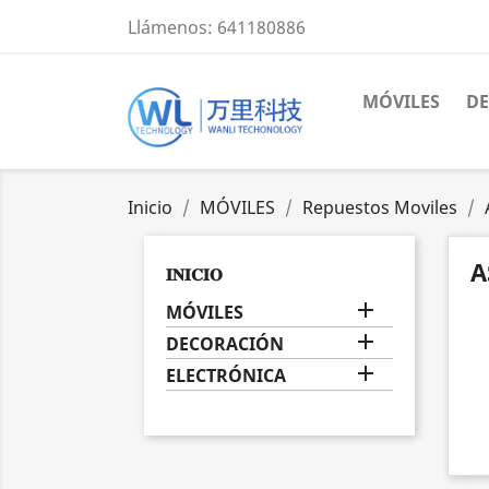
Llámenos:
641180886
MÓVILES
D
Inicio
MÓVILES
Repuestos Moviles
A
𝐈𝐍𝐈𝐂𝐈𝐎

MÓVILES

DECORACIÓN

ELECTRÓNICA