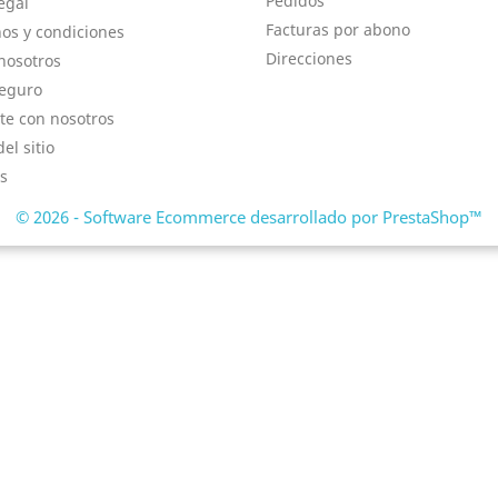
Pedidos
egal
Facturas por abono
os y condiciones
Direcciones
nosotros
eguro
te con nosotros
el sitio
s
© 2026 - Software Ecommerce desarrollado por PrestaShop™