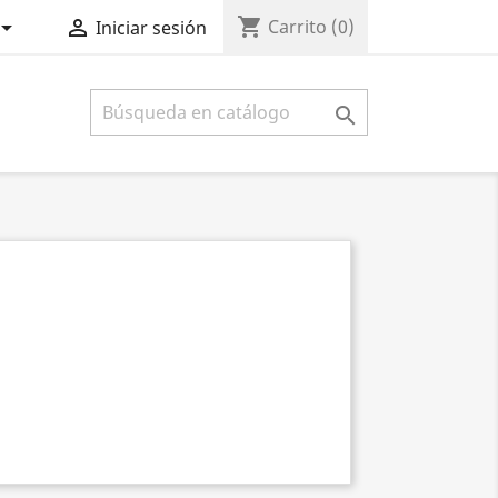
shopping_cart


Carrito
(0)
Iniciar sesión
