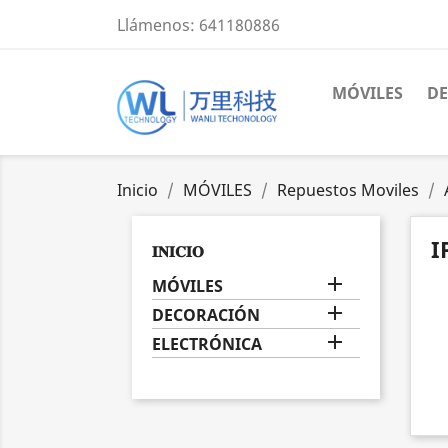
Llámenos:
641180886
MÓVILES
D
Inicio
MÓVILES
Repuestos Moviles
I
𝐈𝐍𝐈𝐂𝐈𝐎

MÓVILES

DECORACIÓN

ELECTRÓNICA