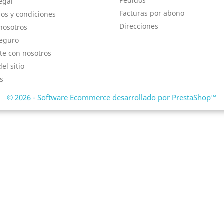
Pedidos
egal
Facturas por abono
os y condiciones
Direcciones
nosotros
eguro
te con nosotros
el sitio
s
© 2026 - Software Ecommerce desarrollado por PrestaShop™