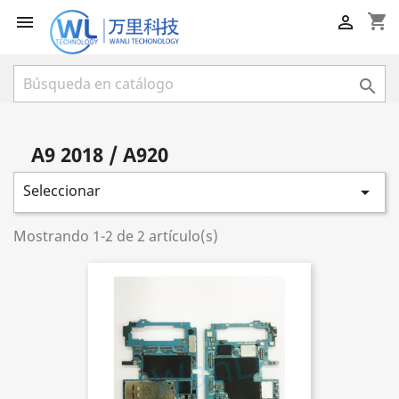
shopping_cart



A9 2018 / A920
Seleccionar

Mostrando 1-2 de 2 artículo(s)