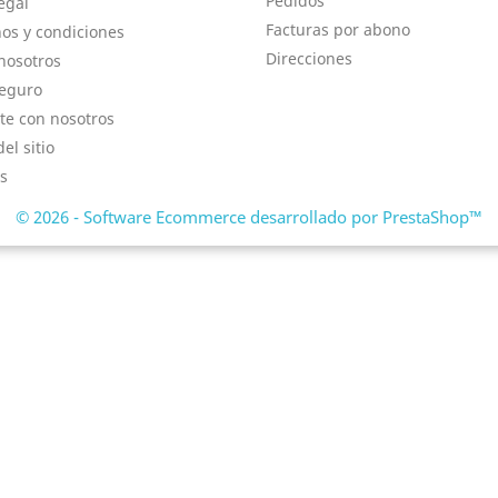
Pedidos
egal
Facturas por abono
os y condiciones
Direcciones
nosotros
eguro
te con nosotros
el sitio
s
© 2026 - Software Ecommerce desarrollado por PrestaShop™