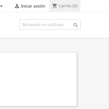
shopping_cart


Carrito
(0)
Iniciar sesión
