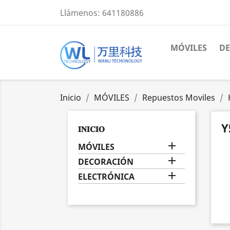
Llámenos:
641180886
MÓVILES
D
Inicio
MÓVILES
Repuestos Moviles
Y
𝐈𝐍𝐈𝐂𝐈𝐎

MÓVILES

DECORACIÓN

ELECTRÓNICA