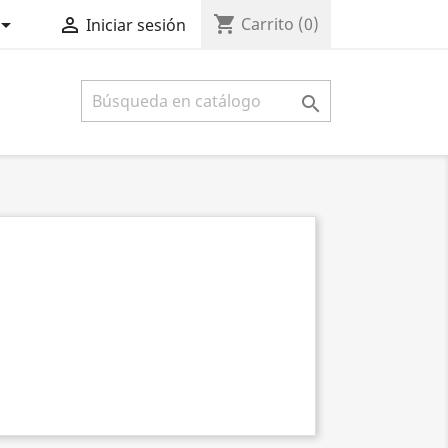
shopping_cart


Carrito
(0)
Iniciar sesión
