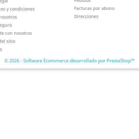
Pedidos
egal
Facturas por abono
os y condiciones
Direcciones
nosotros
eguro
te con nosotros
el sitio
s
© 2026 - Software Ecommerce desarrollado por PrestaShop™