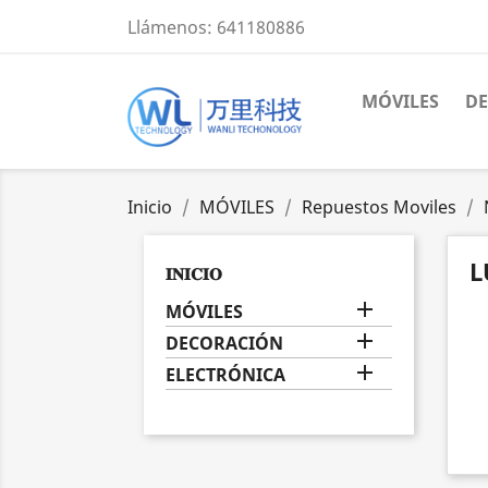
Llámenos:
641180886
MÓVILES
D
Inicio
MÓVILES
Repuestos Moviles
L
𝐈𝐍𝐈𝐂𝐈𝐎

MÓVILES

DECORACIÓN

ELECTRÓNICA