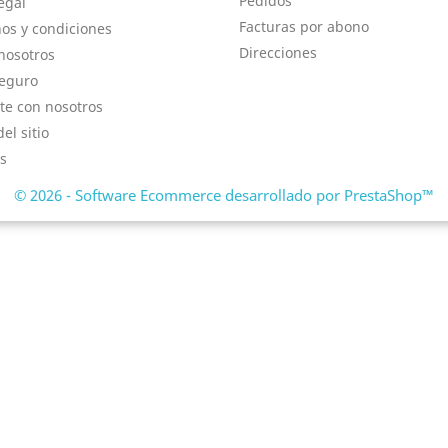
Pedidos
egal
Facturas por abono
os y condiciones
Direcciones
nosotros
eguro
te con nosotros
el sitio
s
© 2026 - Software Ecommerce desarrollado por PrestaShop™