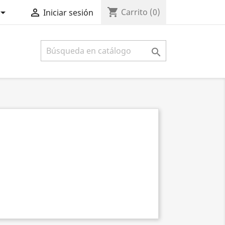
shopping_cart


Carrito
(0)
Iniciar sesión
