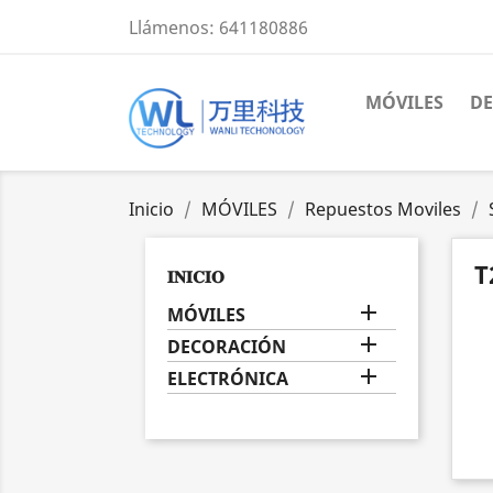
Llámenos:
641180886
MÓVILES
D
Inicio
MÓVILES
Repuestos Moviles
T
𝐈𝐍𝐈𝐂𝐈𝐎

MÓVILES

DECORACIÓN

ELECTRÓNICA