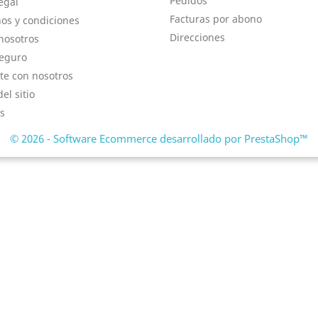
Pedidos
egal
Facturas por abono
os y condiciones
Direcciones
nosotros
eguro
te con nosotros
el sitio
s
© 2026 - Software Ecommerce desarrollado por PrestaShop™