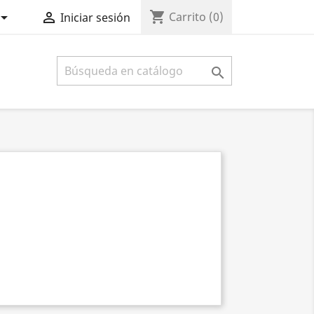
shopping_cart


Carrito
(0)
Iniciar sesión
