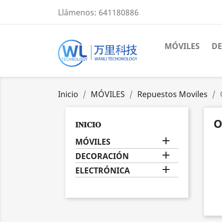
Llámenos:
641180886
MÓVILES
D
Inicio
MÓVILES
Repuestos Moviles
O
𝐈𝐍𝐈𝐂𝐈𝐎

MÓVILES

DECORACIÓN

ELECTRÓNICA