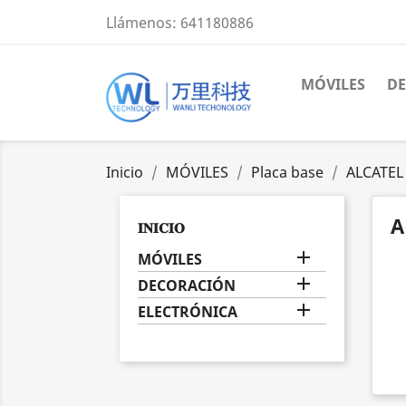
Llámenos:
641180886
MÓVILES
D
Inicio
MÓVILES
Placa base
ALCATEL
A
𝐈𝐍𝐈𝐂𝐈𝐎

MÓVILES

DECORACIÓN

ELECTRÓNICA