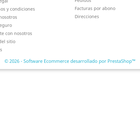
Pedidos
egal
Facturas por abono
os y condiciones
Direcciones
nosotros
eguro
te con nosotros
el sitio
s
© 2026 - Software Ecommerce desarrollado por PrestaShop™