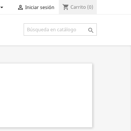
shopping_cart


Carrito
(0)
Iniciar sesión
