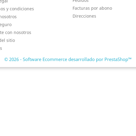
Pedidos
egal
Facturas por abono
os y condiciones
Direcciones
nosotros
eguro
te con nosotros
el sitio
s
© 2026 - Software Ecommerce desarrollado por PrestaShop™