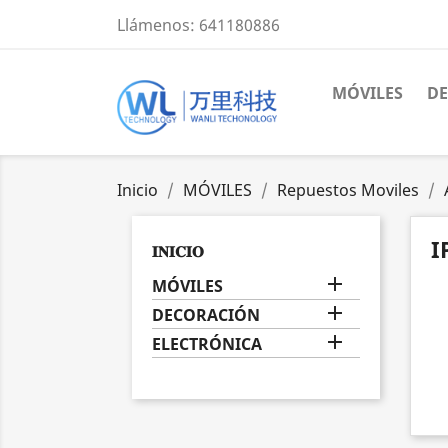
Llámenos:
641180886
MÓVILES
D
Inicio
MÓVILES
Repuestos Moviles
I
𝐈𝐍𝐈𝐂𝐈𝐎

MÓVILES

DECORACIÓN

ELECTRÓNICA