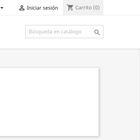
shopping_cart


Carrito
(0)
Iniciar sesión
