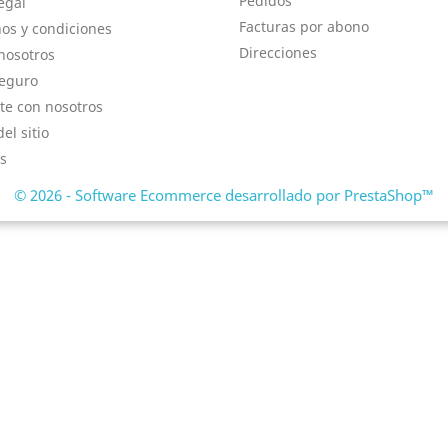
Pedidos
egal
Facturas por abono
os y condiciones
Direcciones
nosotros
eguro
te con nosotros
el sitio
s
© 2026 - Software Ecommerce desarrollado por PrestaShop™