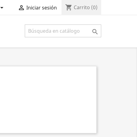
shopping_cart


Carrito
(0)
Iniciar sesión
