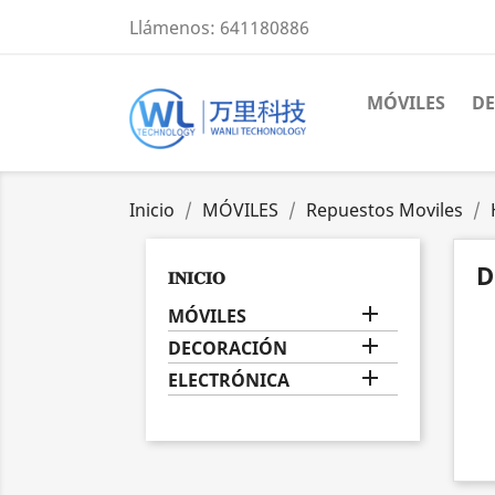
Llámenos:
641180886
MÓVILES
D
Inicio
MÓVILES
Repuestos Moviles
D
𝐈𝐍𝐈𝐂𝐈𝐎

MÓVILES

DECORACIÓN

ELECTRÓNICA