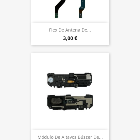
Flex De Antena De...
3,00 €
Módulo De Altavoz Búzzer De...