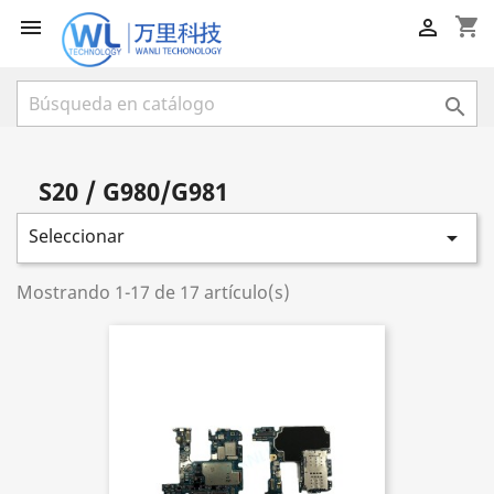
shopping_cart



S20 / G980/G981
Seleccionar

Mostrando 1-17 de 17 artículo(s)