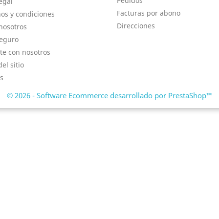
Pedidos
egal
Facturas por abono
os y condiciones
Direcciones
nosotros
eguro
te con nosotros
el sitio
s
© 2026 - Software Ecommerce desarrollado por PrestaShop™