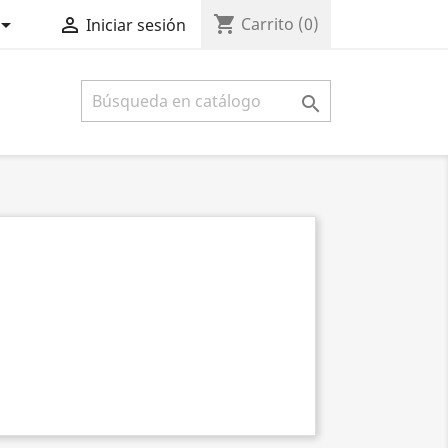
shopping_cart


Carrito
(0)
Iniciar sesión
