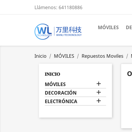
Llámenos:
641180886
MÓVILES
D
Inicio
MÓVILES
Repuestos Moviles
O
𝐈𝐍𝐈𝐂𝐈𝐎

MÓVILES

DECORACIÓN

ELECTRÓNICA