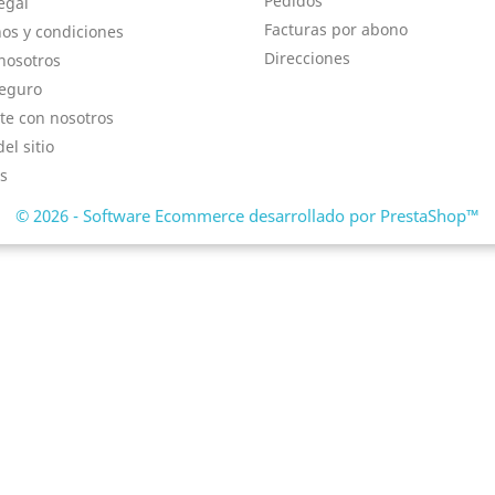
Pedidos
egal
Facturas por abono
os y condiciones
Direcciones
nosotros
eguro
te con nosotros
el sitio
s
© 2026 - Software Ecommerce desarrollado por PrestaShop™