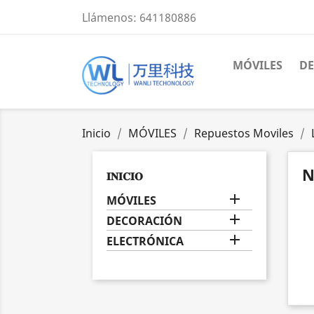
Llámenos:
641180886
MÓVILES
D
Inicio
MÓVILES
Repuestos Moviles
N
𝐈𝐍𝐈𝐂𝐈𝐎

MÓVILES

DECORACIÓN

ELECTRÓNICA