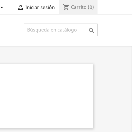
shopping_cart


Carrito
(0)
Iniciar sesión
