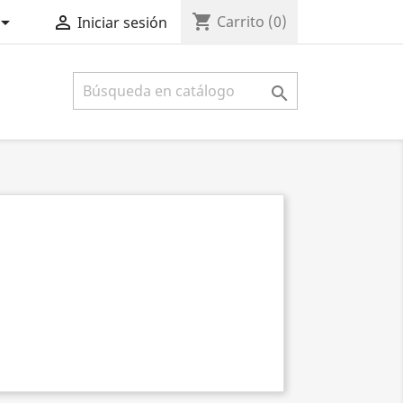
shopping_cart


Carrito
(0)
Iniciar sesión
