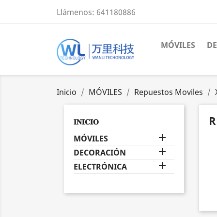
Llámenos:
641180886
MÓVILES
D
Inicio
MÓVILES
Repuestos Moviles
R
𝐈𝐍𝐈𝐂𝐈𝐎

MÓVILES

DECORACIÓN

ELECTRÓNICA