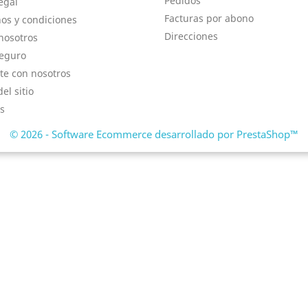
Pedidos
egal
Facturas por abono
os y condiciones
Direcciones
nosotros
eguro
te con nosotros
el sitio
s
© 2026 - Software Ecommerce desarrollado por PrestaShop™