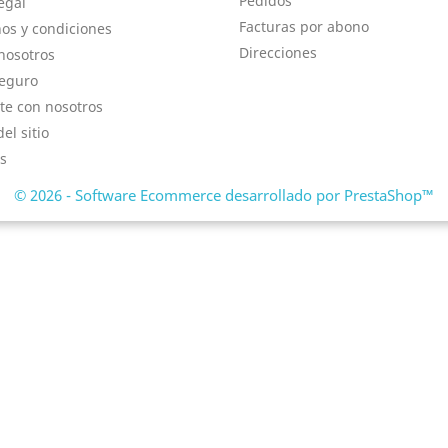
Pedidos
egal
Facturas por abono
os y condiciones
Direcciones
nosotros
eguro
te con nosotros
el sitio
s
© 2026 - Software Ecommerce desarrollado por PrestaShop™