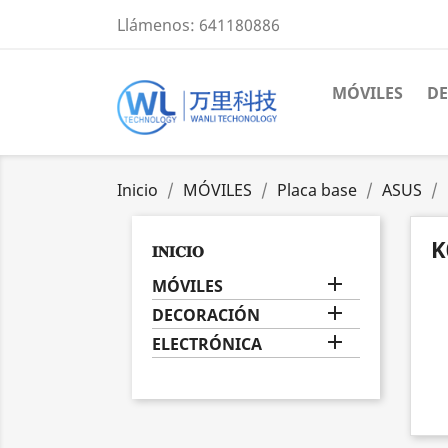
Llámenos:
641180886
MÓVILES
D
Inicio
MÓVILES
Placa base
ASUS
K
𝐈𝐍𝐈𝐂𝐈𝐎

MÓVILES

DECORACIÓN

ELECTRÓNICA