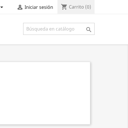
shopping_cart


Carrito
(0)
Iniciar sesión
