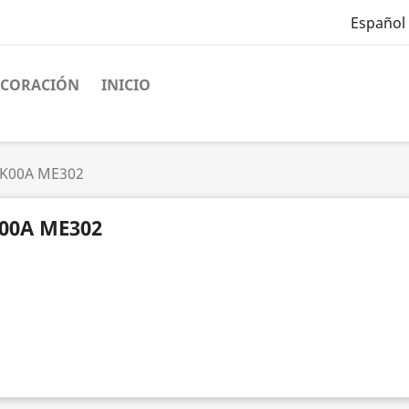
Español
ECORACIÓN
INICIO
K00A ME302
00A ME302