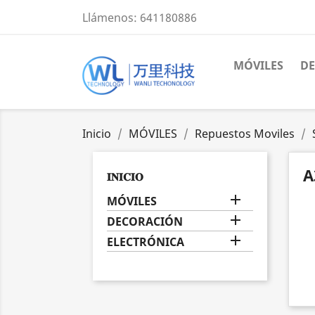
Llámenos:
641180886
MÓVILES
D
Inicio
MÓVILES
Repuestos Moviles
A
𝐈𝐍𝐈𝐂𝐈𝐎

MÓVILES

DECORACIÓN

ELECTRÓNICA