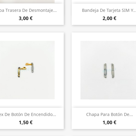
Vista rápida
Vista rápida


pa Trasera De Desmontaje...
Bandeja De Tarjeta SIM Y..
3,00 €
2,00 €
Vista rápida
Vista rápida


ex De Botón De Encendido...
Chapa Para Botón De...
1,50 €
1,00 €