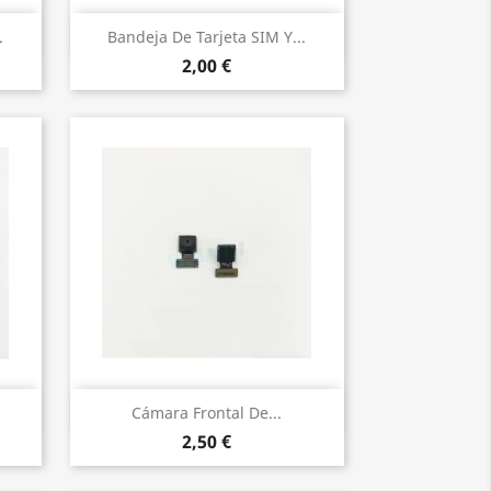
Vista rápida

.
Bandeja De Tarjeta SIM Y...
2,00 €
Vista rápida

Cámara Frontal De...
2,50 €