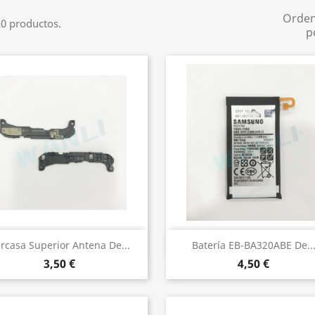
Orde
0 productos.
p
Vista rápida
Vista rápida


rcasa Superior Antena De...
Batería EB-BA320ABE De..
3,50 €
4,50 €