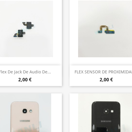
Vista rápida
Vista rápida


Flex De Jack De Audio De...
FLEX SENSOR DE PROXIMIDAD
2,00 €
2,00 €