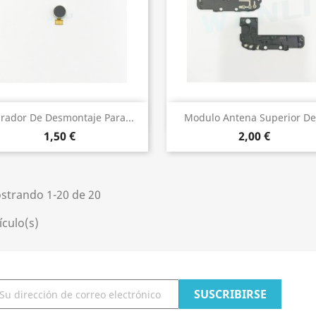
Vista rápida
Vista rápida


brador De Desmontaje Para...
Modulo Antena Superior De.
1,50 €
2,00 €
strando 1-20 de 20
ículo(s)