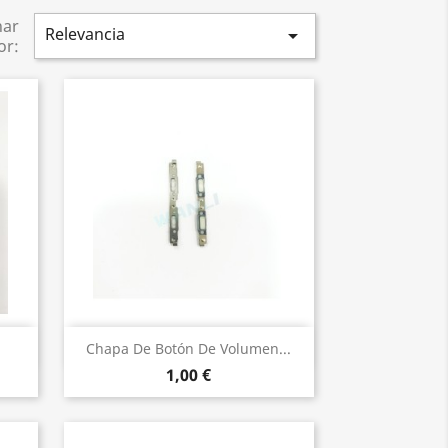
nar
Relevancia

or:
Vista rápida

.
Chapa De Botón De Volumen...
1,00 €