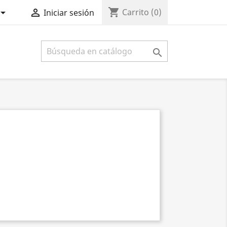
shopping_cart


Carrito
(0)
Iniciar sesión
