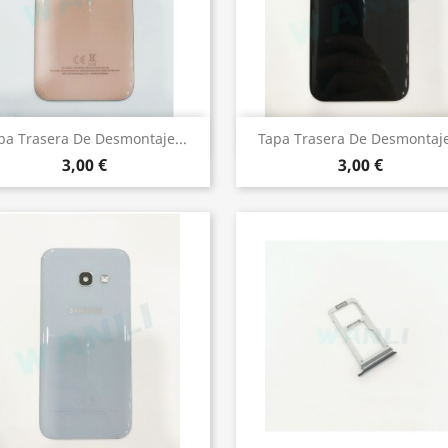
Vista rápida
Vista rápida


pa Trasera De Desmontaje...
Tapa Trasera De Desmontaje
3,00 €
3,00 €