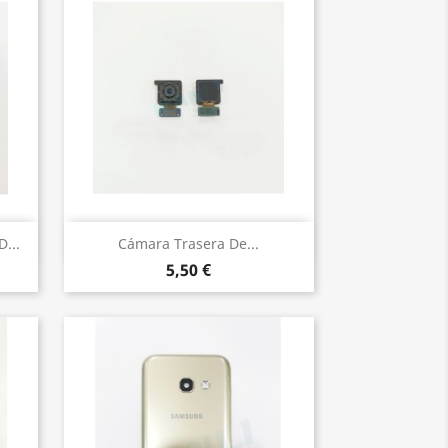
Vista rápida

...
Cámara Trasera De...
5,50 €