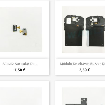
Vista rápida
Vista rápida


Altavoz Auricular De...
Módulo De Altavoz Buzzer De
1,50 €
2,50 €