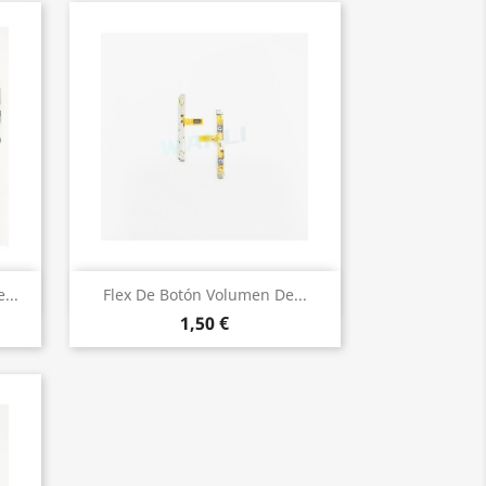
Vista rápida

...
Flex De Botón Volumen De...
1,50 €