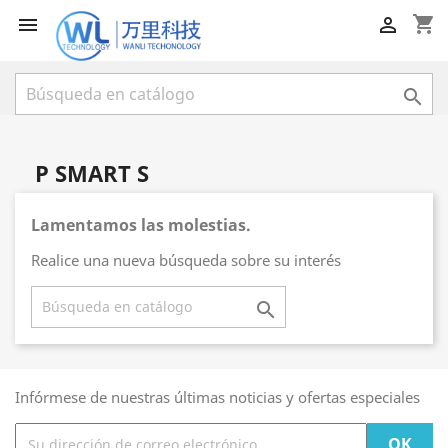
shopping_cart



P SMART S
Lamentamos las molestias.
Realice una nueva búsqueda sobre su interés

Infórmese de nuestras últimas noticias y ofertas especiales