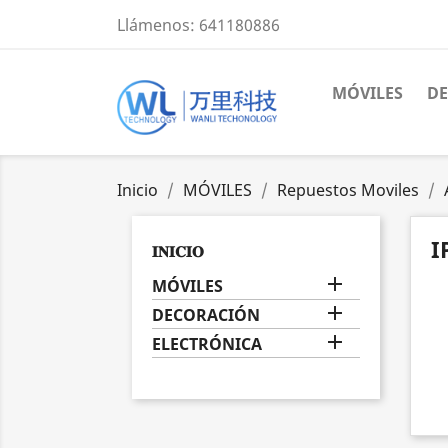
Llámenos:
641180886
MÓVILES
D
Inicio
MÓVILES
Repuestos Moviles
I
𝐈𝐍𝐈𝐂𝐈𝐎

MÓVILES

DECORACIÓN

ELECTRÓNICA