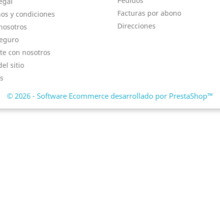
Pedidos
egal
Facturas por abono
os y condiciones
Direcciones
nosotros
eguro
te con nosotros
el sitio
s
© 2026 - Software Ecommerce desarrollado por PrestaShop™