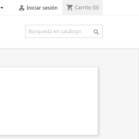
shopping_cart


Carrito
(0)
Iniciar sesión
