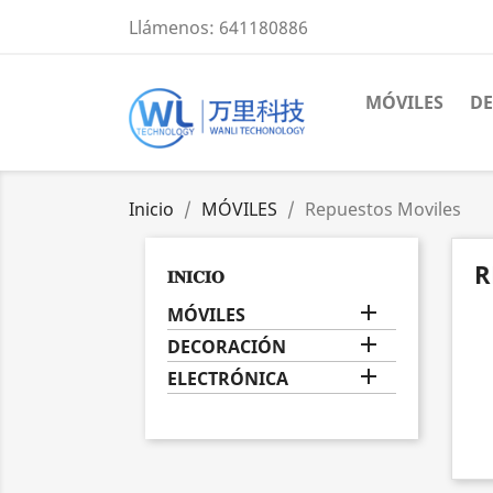
Llámenos:
641180886
MÓVILES
D
Inicio
MÓVILES
Repuestos Moviles
R
𝐈𝐍𝐈𝐂𝐈𝐎

MÓVILES

DECORACIÓN

ELECTRÓNICA