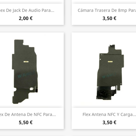
Vista rápida
Vista rápida


lex De Jack De Audio Para...
Cámara Trasera De 8mp Para
2,00 €
3,50 €
Vista rápida
Vista rápida


ex De Antena De NFC Para...
Flex Antena NFC Y Carga..
5,50 €
3,50 €