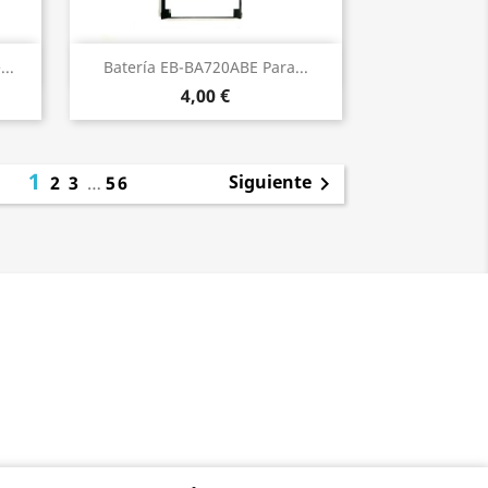
Vista rápida

..
Batería EB-BA720ABE Para...
4,00 €
1
Siguiente
2
3
…
56
