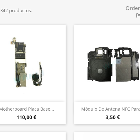
Orde
342 productos.
p
Vista rápida
Vista rápida


Motherboard Placa Base...
Módulo De Antena NFC Para.
110,00 €
3,50 €