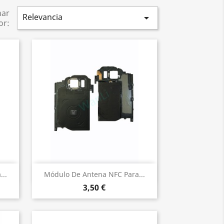
nar
Relevancia

or:
Vista rápida

..
Módulo De Antena NFC Para...
3,50 €