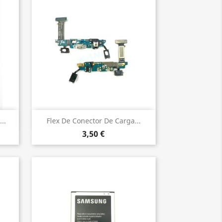
Vista rápida

..
Flex De Conector De Carga...
3,50 €