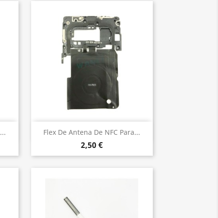
Vista rápida

..
Flex De Antena De NFC Para...
2,50 €