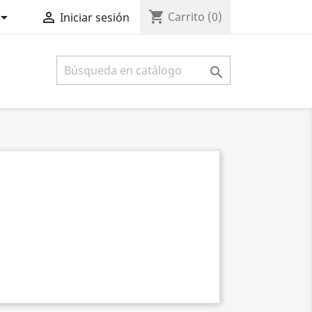
shopping_cart


Carrito
(0)
Iniciar sesión
