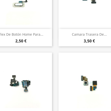
Vista rápida
Vista rápida


Flex De Botón Home Para...
Camara Trasera De...
2,50 €
3,50 €