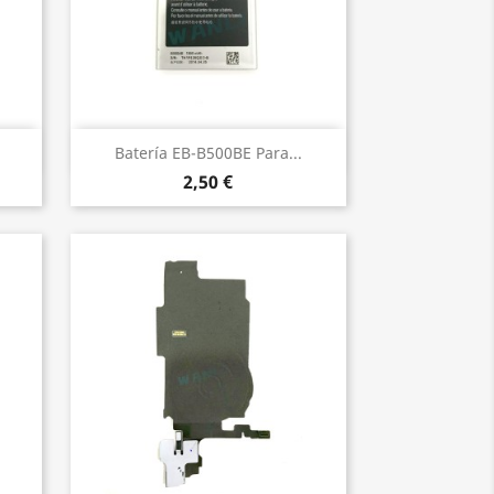
Vista rápida

Batería EB-B500BE Para...
2,50 €