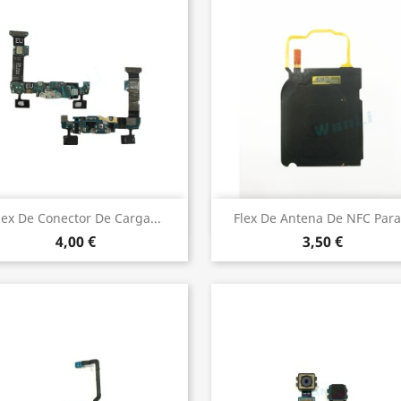
Vista rápida
Vista rápida


lex De Conector De Carga...
Flex De Antena De NFC Para.
4,00 €
3,50 €