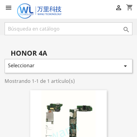
shopping_cart



HONOR 4A
Seleccionar

Mostrando 1-1 de 1 artículo(s)